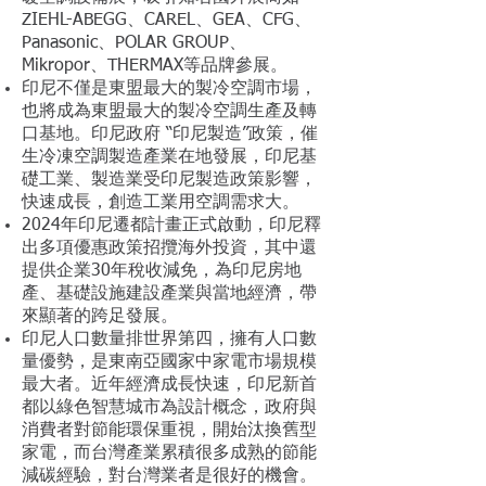
ZIEHL-ABEGG、CAREL、GEA、CFG、
Panasonic、POLAR GROUP、
Mikropor、THERMAX等品牌參展。
印尼不僅是東盟最大的製冷空調市場，
也將成為東盟最大的製冷空調生產及轉
口基地。印尼政府
“印尼製造”政策，催
生冷凍空調製造產業在地發展，印尼基
礎工業、製造業受印尼製造政策影響，
快速成長，創造工業用空調需求大。
2024年印尼遷都計畫正式啟動，印尼釋
出多項優惠政策招攬海外投資，其中還
提供企業30年稅收減免，為印尼房地
產、基礎設施建設產業與當地經濟，帶
來顯著的跨足發展。
印尼人口數量排世界第四，擁有人口數
量優勢，是東南亞國家中家電市場規模
最大者。近年經濟成長快速，印尼新首
都以綠色智慧城市為設計概念，政府與
消費者對節能環保重視，開始汰換舊型
家電，而台灣產業累積很多成熟的節能
減碳經驗，對台灣業者是很好的機會。