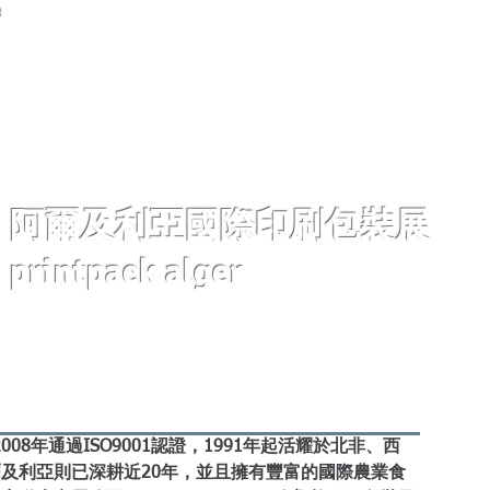
首頁
展覽資訊
關於開國
新聞中心
展覽期
阿爾及利亞國際印刷包裝展
printpack alger
，2008年通過ISO9001認證，1991年起活耀於北非、西
及利亞則已深耕近20年，並且擁有豐富的國際農業食