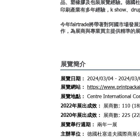
品、塑橡膠及包裝展覽經驗。德國杜塞道夫商
印刷產業有多年經驗，k show、dru
今年fairtrade將帶著對阿國市
作，為展商與專業買主提供精準的
展覽簡介
​展覽日期：
2024/03/04 - 2024/03/
​展覽網站
：
https://www.printpacka
​展覽地點
：
Centre International Con
2022年展出成效
：
展商數: 110 (1
2020年展出成效
：
展商數: 225 (2
展覽舉行週期
：
兩
年一展
主辦單位
：
德國杜塞道夫國際商展