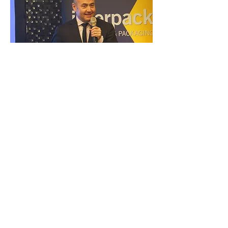
Mr. Bernd Jablonowski 進一步強調，該展另一
展出大焦點為智慧工廠與數位轉型應用。隨著
AI辨識、工業物聯網（IIoT）與數據整合技術
成熟，Interpack 2026將大量呈現無人化包裝
產線、智慧品管系統、即時監控與預測性維修
解決方案，協助製造商強化生產效率、品質穩
定性與能源管理。
開國有限公司表示，Interpack 2026規劃有三
大主題展區：一、智慧製造（Smart 
Manufacturing）--展示最新的自動化、數位
化與模組化生產技術，強調提高生產效率與靈
活性。二、創新材料（Innovative Materials）-
- 介紹新型包裝材料與可持續解決方案，涵蓋
食品、飲料、醫藥、化妝品及工業產品的包裝