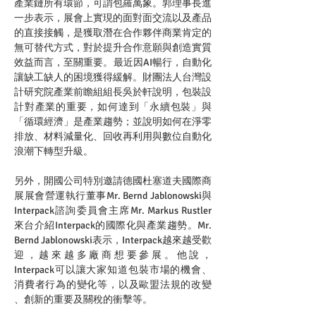
產業鏈所有環節，可謂包羅萬象。郭理事長進
一步表示，展會上實現的面對面交流以及產品
的直接接觸，是獲取潛在合作夥伴商業肯定的
無可替代方式，對於提升合作意願與創造實質
效益而言，至關重要。最近因AI暢行，自動化
讓缺工缺人的困境獲得緩解。財團法人台灣設
計研究院產業前瞻組組長吳於軒說明，包裝設
計對產業的重要，如何達到「永續包裝」與
「循環經濟」是產業趨勢；並說明如何在淨零
排放、材料減量化、回收再利用與數位自動化
浪潮下轉型升級。
另外，開國公司特別邀請德國杜塞道夫國際商
展展會營運執行董事Mr. Bernd Jablonowski與
Interpack諮詢委員會主席Mr. Markus Rustler
來台介紹Interpack的國際化與產業趨勢。Mr. 
Bernd Jablonowski表示，Interpack越來越受歡
迎，越來越多廠商想要參展。他說，
Interpack可以讓大家知道包裝市場的機會、
消費者行為的變化等，以及歐盟法規的改變 
、創新的重要及關稅的衝擊等。