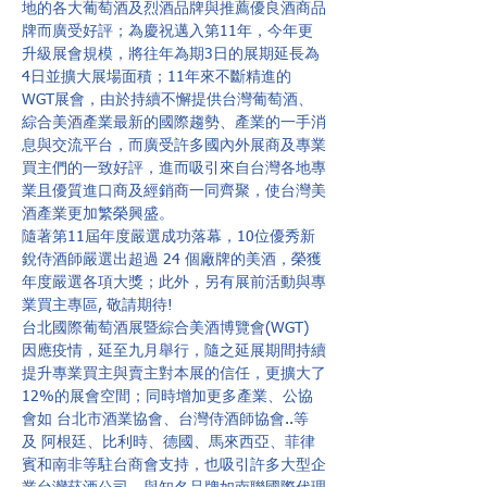
地的各大葡萄酒及烈酒品牌與推薦優良酒商品
牌而廣受好評；為慶祝邁入第11年，今年更
升級展會規模，將往年為期3日的展期延長為
4日並擴大展場面積；11年來不斷精進的 
WGT展會，由於持續不懈提供台灣葡萄酒、
綜合美酒產業最新的國際趨勢、產業的一手消
息與交流平台，而廣受許多國內外展商及專業
買主們的一致好評，進而吸引來自台灣各地專
業且優質進口商及經銷商一同齊聚，使台灣美
酒產業更加繁榮興盛。
隨著第11屆年度嚴選成功落幕，10位優秀新
銳侍酒師嚴選出超過 24 個廠牌的美酒，榮獲
年度嚴選各項大獎；此外，另有展前活動與專
業買主專區, 敬請期待! 
台北國際葡萄酒展暨綜合美酒博覽會(WGT) 
因應疫情，延至九月舉行，隨之延展期間持續
提升專業買主與賣主對本展的信任，更擴大了
12%的展會空間；同時增加更多產業、公協
會如 台北市酒業協會、台灣侍酒師協會..等
及 阿根廷、比利時、德國、馬來西亞、菲律
賓和南非等駐台商會支持，也吸引許多大型企