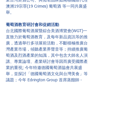
業台灣菸酒公司、與知名品牌如南聯國際代理
澳洲19宗罪(19 Crimes) 葡萄酒 等一同共襄盛
舉。
葡萄酒教育研討會和促銷活動
台北國際葡萄酒展暨綜合美酒博覽會(WGT)一
直致力於葡萄酒教育，及每年新品資訊等的推
廣，透過舉行多項展前活動，不斷積極推廣台
灣產業市場，傾聽產業界聲音等；持續推廣葡
萄酒及烈酒產業的知識，其中包含大師名人演
講、專業論壇、產業研討會等因而廣受國際產
業的重視; 今年特邀德國葡萄酒協會共襄盛
舉，並探討「德國葡萄酒文化與台灣美食」等
議題；今年 Edrington Group 首席蒸餾師 - 
Gordon Motion將Glenrothes rich sherry cask 
威士忌與Edrington Group 的威士忌完美結
合，打造出全新的 100% 雪利桶系列「The 
Soleo Collection」將於展會發表，此外，更將
於展會提供2020年和2017年單桶原味威士
忌。
台北國際葡萄酒展暨綜合美酒博覽會(WGT)展
會期間設置了多個專區，包括: 專業買家區、