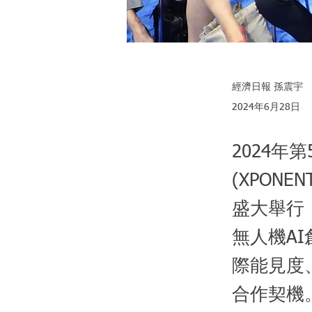
經濟日報 孫震宇
2024年6月28日
2024
(XPON
盛大舉行
無人機A
際能見度、
合作契機