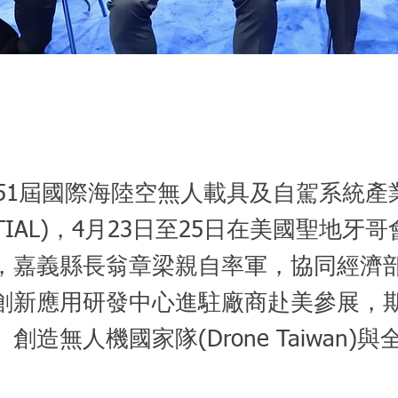
年第51屆國際海陸空無人載具及自駕系統產
ENTIAL)，4月23日至25日在美國聖地牙
，嘉義縣長翁章梁親自率軍，協同經濟
I創新應用研發中心進駐廠商赴美參展，
創造無人機國家隊(Drone Taiwan)
。