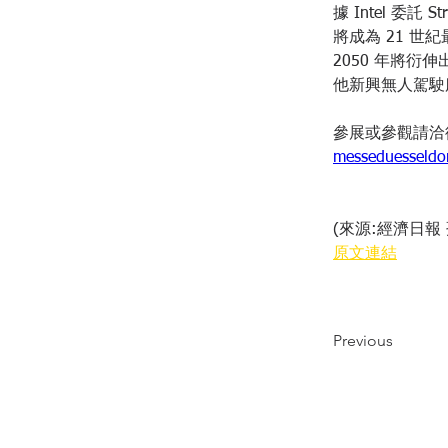
據 Intel 委
將成為 21 世
2050 年將
他新興無人駕駛
參展或參觀請洽德國
messeduesseldo
(來源:經濟日報
原文連結
Previous