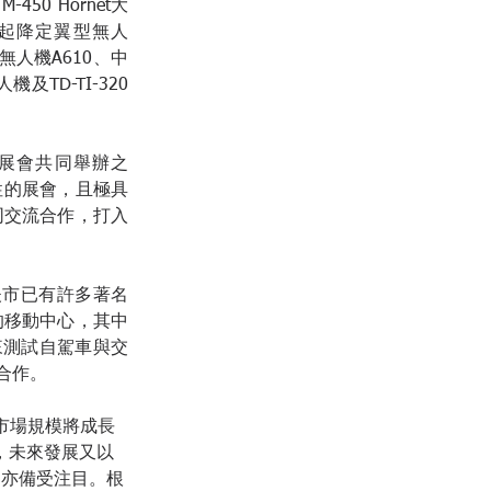
50 Hornet大
垂直起降定翼型無人
無人機A610、中
及TD-TI-320
夫展會共同舉辦之
威性的展會，且極具
同交流合作，打入
塞道夫市已有許多著名
的移動中心，其中
用來測試自駕車與交
合作。
人機市場規模將成長
，未來發展又以
用亦備受注目。根