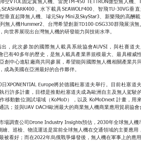
VTOL固定翼無人機、雷虎TM-450 TETTRON微型無人機、TM-4
EASHARK400、水下載具SEAWOLF400、智飛TU-30VG
垂直起降無人機、璿元Sky Mini及SkyStar3、新樂飛的高酬載
人機Hummer2、台灣希望創新TD100-DSG330群飛展演無人機
，向世界展現出台灣無人機的研發能力與技術水準。
出，此次參加的國際無人載具系統協會AUVSI，與杜賽道
IAL展會已有40多年的歷史，是無人載具產業界規模最大、最具權
亞創中心進駐廠商共同參展，希望能與國際無人機相關產業共
，成為美國在亞洲最好的合作夥伴。
-20日XPONENTIAL Europe將於德國杜塞道夫舉行。目前杜
執行許多計畫，目標是推動杜塞道夫成為歐洲自主及無人駕駛
移動數位測試場域（KoMoD），以及 KoMoDnext 計畫，
通訊；並與UAV DACH歐洲最大的商業無人機商業應用貿易協會
調查公司Drone Industry Insights預估，2030年全球無
。測繪、巡檢、物流運送是當前全球無人機在交通領域的主要應用
最被看好；而在2022年烏俄戰爭爆發後，無人機在軍事上的應