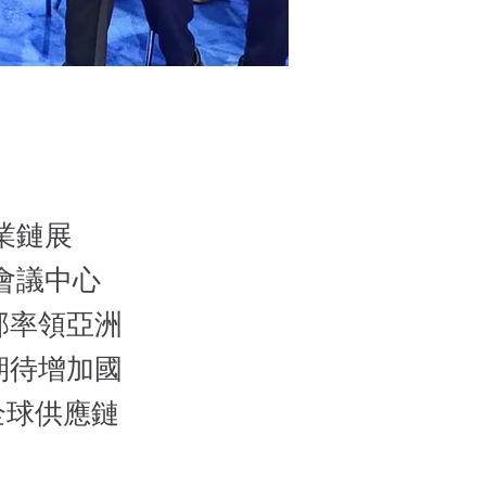
業鏈展
哥會議中心
部率領亞洲
期待增加國
與全球供應鏈