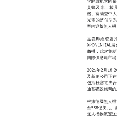
含經緯航太的長滯空
黃蜂及水上載具S
機、富蘭登中大型
光電的監偵型系列無
室內巡檢無人機
嘉義縣經發處指
XPONENT
商機，此次集結
國際供應鏈市場
2025年2月18
及新創公司正在
包括杜塞道夫合作
通基礎設施間的
根據德國無人機市場
至558億美元
無人機物流運送