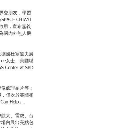
界交朋友，學習
CE CHIAYI
牌啟用，宣布嘉義
為國內外無人機
位德國杜塞道夫展
r Lee女士、美國堪
ter at SBD
影像處理晶片等；
3，僅次於英國和
n Help」。
緯航太、雷虎、台
會場內展出亮點包