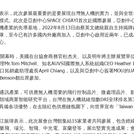
表示，此次參展最重要的是要展現台灣無人機的實力，並與全世
。此次是亞創中心SPACE CHIAYI首次赴國際參展，亞創中心SPA
機產業的先導基地，2022年8月13日由蔡英文總統親自主持揭
隊，至今已有許多國內外廠商加入，亞創中心啟用近兩年，已成
心。
館開幕時，美國在台協會商務官杜杰夫、以及明年將主辦展覽單
.Tom Mitchell、知名AUVSI國際無人系統組織CEO Heathe
銷處助理處長April Chiang，以及與亞創中心簽署MOU的UAS Cen
y Benson都出席參加。
通訊產業，可供應無人機需要的飛行控制晶片、微處理晶片、
領域商業智能研究平台，台灣在無人機就緒指數DRI全球排名第
備各項優勢，在去除紅色供應鏈氛圍下，向世界宣布「Taiwan Ca
江振瑋表示，此次展會台灣館集結15家業者共同參展，包含經
樂飛、璿元、智飛、中光電、富蘭登等，展出堅實先進成果；