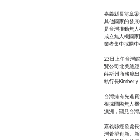
嘉義縣長翁章梁
其他國家的發展模式
是台灣推動無人
成立無人機國家
業者集中採購中
23日上午台灣
覽公司北美總經理Mr
薩斯州商務廳出口拓
執行長Kimberl
台灣擁有先進資
根據國際無人機
澳洲，顯見台灣具
嘉義縣經發處長
灣希望創新、新