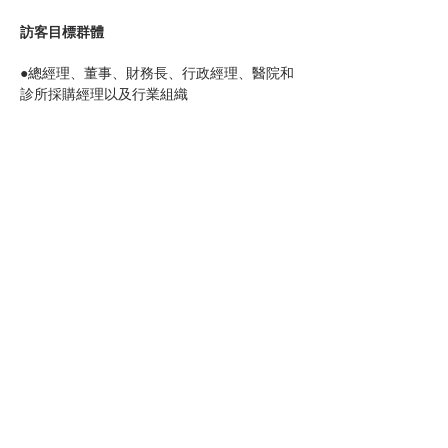
訪客目標群體
●總經理、董事、財務長、行政經理、醫院和
診所採購經理以及行業組織
●健康專業人員：醫生、專科醫生、醫生、護
士、物理治療師和正畸醫生
●行會官員、大學、協會、政府和非政府組織
●專業媒體
●國際買家：拉丁美洲
主要產品類別
●醫療設備、外科、骨科、復健和物理治療
●臨床實驗室、用品和捐贈