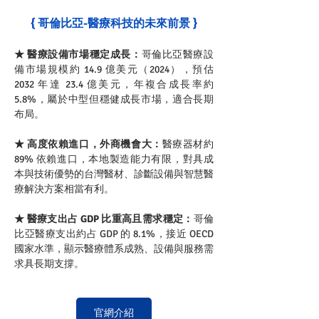
{ 哥倫比亞-醫療科技的未來前景 }
★ 醫療設備市場穩定成長：
哥倫比亞醫療設
備市場規模約 14.9 億美元（2024），預估 
2032 年達 23.4 億美元，年複合成長率約 
5.8%，屬於中型但穩健成長市場，適合長期
布局。
★ 高度依賴進口，外商機會大：
醫療器材約 
89% 依賴進口，本地製造能力有限，對具成
本與技術優勢的台灣醫材、診斷設備與智慧醫
療解決方案相當有利。
★ 醫療支出占 GDP 比重高且需求穩定：
哥倫
比亞醫療支出約占 GDP 的 8.1%，接近 OECD 
國家水準，顯示醫療體系成熟、設備與服務需
求具長期支撐。
官網介紹