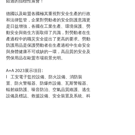
錯過的指標性展會！
德國以及歐盟各國極其重視對安全生產的行政
和法律監管，企業對勞動者的安全防護意識更
是日益增強，各國在工業生產、環境保護、勞
動安全與衛生方面取得了共識，對勞動者在生
產過程中的職災安全提出了更高的要求。勞動
防護用品是保護勞動者在生產過程中生命安全
與身體健康不可或缺的一環，高品質的安全及
勞保用品在歐盟市場前景光明。
A+A 2023展示項目:
l   工安電子監控設備、防火設備、消防裝
置、防火警報器、防爆炸設備、瓦斯警報器、
輻射線防護、噪音防治、空氣品質維護、逃生
設備及標誌、救援設備、安全裝置及系統、科
技輔助、危險管理評估等等。
l   個人防護設備、智慧型穿戴防護裝置、高
空防落裝置、職場安全防護設備、特殊安全設
計公司團體服、各式防護衣及工作服布料等
等。
l   人因工程、預防職業病傷害之工廠及辦公