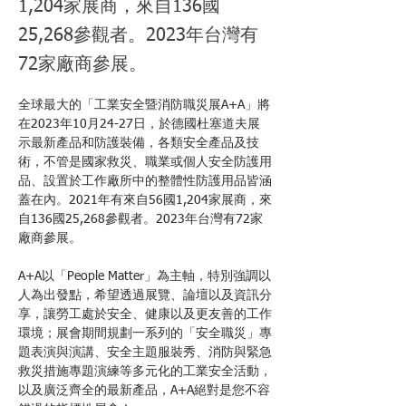
1,204家展商，來自136國
25,268參觀者。2023年台灣有
72家廠商參展。
全球最大的「工業安全暨消防職災展A+A」將
在2023年10月24-27日，於德國杜塞道夫展
示最新產品和防護裝備，各類安全產品及技
術，不管是國家救災、職業或個人安全防護用
品、設置於工作廠所中的整體性防護用品皆涵
蓋在內。2021年有來自56國1,204家展商，來
自136國25,268參觀者。2023年台灣有72家
廠商參展。
A+A以「People Matter」為主軸，特別強調以
人為出發點，希望透過展覽、論壇以及資訊分
享，讓勞工處於安全、健康以及更友善的工作
環境；展會期間規劃一系列的「安全職災」專
題表演與演講、安全主題服裝秀、消防與緊急
救災措施專題演練等多元化的工業安全活動，
以及廣泛齊全的最新產品，A+A絕對是您不容