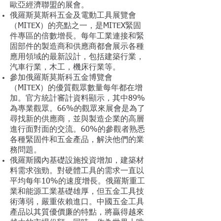
歐亞經濟聯盟的展會。
俄羅斯莫斯科五金及電動工具展覽會
（MITEX）的亮點之一，是MITEX緊固
件專區的倍數增長。每年工業連接和緊
固部件的製造商和供應商都會展示各種
應用領域的最新設計，包括建築行業，
汽車行業，木工，機床行業等。
參加俄羅斯莫斯科五金博覽會
（MITEX）的優質觀眾數量每年都在增
加。官方統計審計資料顯示，其中89%
為專業觀眾。66%的觀眾來展會是為了
尋找新的供應商，並與製造企業的高層
進行面對面的交流。60%的參觀者熟悉
各種緊固件和五金產品，解決他們的業
務問題。
俄羅斯國內基礎設施投資增加，建築材
料需求強勁。對硬體工具的需求一直以
平均每年10%的速度增長。俄羅斯重工
業和能源工業基礎雄厚，但五金工具技
術薄弱，嚴重依賴進口。中國五金工具
產品以其質優價廉的特點，將贏得越來