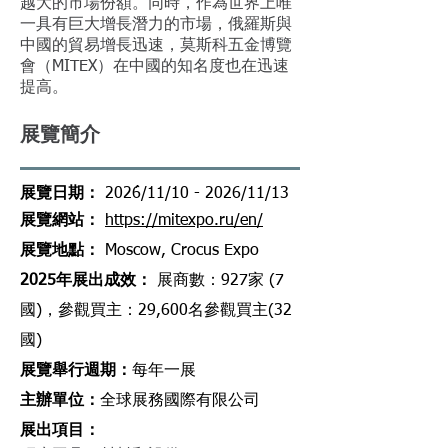
越大的市場份額。同時，作為世界上唯
一具有巨大增長潛力的市場，俄羅斯與
中國的貿易增長迅速，莫斯科五金博覽
會（MITEX）在中國的知名度也在迅速
提高。
展覽簡介
​展覽日期：
202ˊ6/11/10 - 2026/11/13
​展覽網站
：
https://mitexpo.ru/en/
​展覽地點
：
Moscow, Crocus Expo
2025年展出成效
：
展商數：927家 (7
國)，參觀買主：29,600名參觀買主(32
國)
展覽舉行週期
：
每
年一展
主辦單位
：
全球展務國際有限公司
展出項目
：