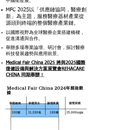
中國衛星展。
MFC 2025以「供應鏈協同，醫療創
新」為主題，服務醫療器材產業從
源頭到終端的整個醫療產業鏈。
以國際視野為全球醫療企業搭建橋樑，
促進溝通與合作。
舉辦多場專業論壇、研討會，探討醫療
科技發展趨勢與應用前景。
Medical Fair China 2025 將與2025國際
復健設備與解決方案展覽會REHACARE
CHINA 同期舉辦！
Medical Fair China 2024年展後數
據
參展廠商
參觀買主
論壇演講
展覽面積
320家
11,320名
120場
15,000sqm