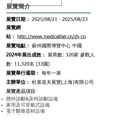
展覽簡介
​展覽日期：
2025/08/21 - 2025/08/23
​展覽網
站
：
http://www.medicalfair.cn/zh-cn
​展覽地點
：
蘇州國際博覽中心 中國
2024年展出成效
：
展商數: 320家 參觀人
數: 11,320名 (33國)
展覽舉行週期
：
每年一展
主辦
單
位
：
杜塞道夫展覽(上海)有限公司
展覽產品項目
:
體外診斷&及時診斷設備
家用及可穿戴式設備
電子醫療器材設備
醫療用耗材
原材料及配件
智能醫療
防疫保護&公共衛生