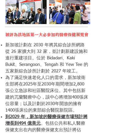
被評為該地區第一大必參加的醫療保健展覽會
新加坡計劃在 2030 年將其綜合診所網路
從 26 家擴大到 32 家，並計劃新建設施和
進行重建項目。位於 Bidadari、Kaki
Bukit、Serangoon、Tengah 和 Yew Tee 的
五家新綜合診所計劃於 2027 年竣工。
為了滿足快速老化人口的需求，新加坡衛
生部將在2025年至2030年期間增加2,800
張公立急診和社區醫院床位。其中包括新
建的兀蘭醫療中心，該中心將增加400張床
位容量；以及計劃於2030年開放的擁有
1400張床位的東部綜合醫院新院區。
到2029 年，新加坡的醫療保健市場預計將
增長到494 億美元
。包括公共和私人醫療
保健支出在內的醫療保健支出預計將佔