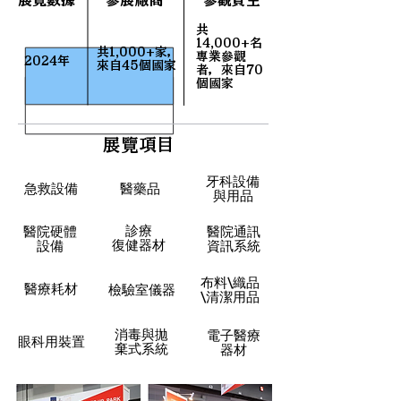
展覽數據
參展廠商
參觀買主
共
14,000+名
共1,000+家，
專業參觀
2024年
來自45個國家
者，來自70
個國家
展覽項目
牙科設備
急救設備
​醫藥品
與用品
診療
醫院硬體
醫院通訊
復健器材
設備
資訊系統
布料\織品
​醫療耗材
檢驗室儀器
\清潔用品
消毒與拋
​電子醫療
眼科用裝置
棄式系統
器材