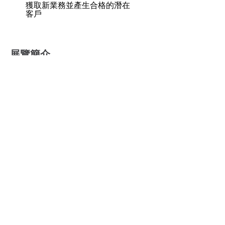
​獲取新業務並產生合格的潛在
客戶
展覽簡介
​展覽日期：
2026/09/09 – 2026/09/11
​展覽網站
：
http://www.medicalfair-
asia.com/
​展覽地點
：
Marina Bay Sands,
Singapore
2024年(實體展)展出效果
:
展商數:
1000+家 (45國) 參觀人數: 14,000+名
(70國)
2022年(實體展)展出成效
：
展商數:
1050家 (62國) 參觀人數: 14,000名
(70國)