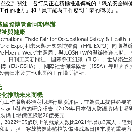
祉日益受到關注，各行業正在積極推進傳統的「職業安全與
工作的地方」和「員工能為工作感到自豪的職場」。
製造國際博覽會同期舉辦
福祉與健康
national Trade Fair for Occupational Safety & Health +
World Expo)和未來製造國際博覽會（FMI EXPO）同期舉辦
 Well-being Week”主題周，與JIOSH+W的舉辦恰逢其時
i）、日刊工業新聞社、國際勞工組織（ILO）、世界衛生
構（EU-OSHA）、國際社會保障協會（ISSA）等世界各
改善日本及其他地區的工作場所福祉。
元
齡化推動未來商機
有工作場所必須定期進行風險評估，並為員工提供必要的
et Research發布的研究報告《2028年日本個人防護裝備市
護裝備市場價值超過20億美元。
022年65歲以上的就業人數比2021年增加3萬人，達到
和助力服、穿戴勢健康監控設備將成為日後市場的重要方