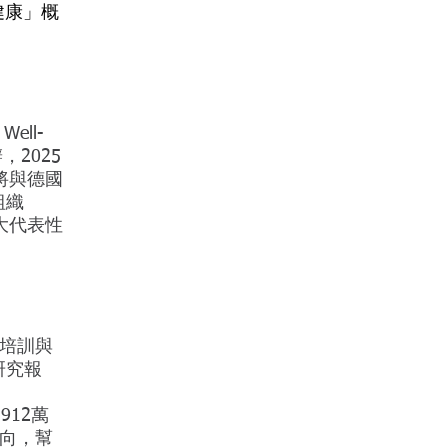
健康」概
 Well-
，2025
。將與德國
組織
大代表性
培訓與
場研究報
912萬
向，幫