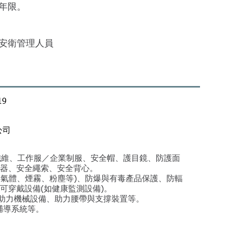
年限。
安衛管理人員
19
公司
料／纖維、工作服／企業制服、安全帽、護目鏡、防護面
器、安全繩索、安全背心。
毒氣體、煙霧、粉塵等)、防爆與有毒產品保護、防輻
可穿戴設備(如健康監測設備)。
式助力機械設備、助力腰帶與支撐裝置等。
輔導系統等。