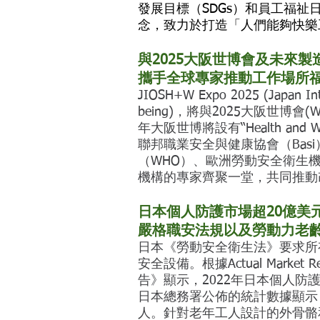
發展目標（SDGs）和員工福
念，致力於打造「人們能夠快樂
與2025大阪世博會及未來
攜手全球專家推動工作場所
JIOSH+W Expo 2025 (Japan Inter
being)，將與2025大阪世博會(
年大阪世博將設有“Health and
聯邦職業安全與健康協會（Bas
（WHO）、歐洲勞動安全衛生機
機構的專家齊聚一堂，共同推動
日本個人防護市場超20億美
嚴格職安法規以及勞動力老
日本《勞動安全衛生法》要求所
安全設備。根據Actual Mark
告》顯示，2022年日本個人防
日本總務署公佈的統計數據顯示，2
人。針對老年工人設計的外骨骼