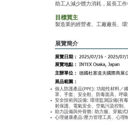
助工人減少體力消耗，延長工作
目標買主
製造業的經營者、工廠廠長、環
展覽簡介
​展覽日期：
2025/07/16 - 2025/07/
​展覽地點
：
INTEX Osaka, Japan
主辦單位
：
德國杜塞道夫國際商展
展品範圍
：
個人防護產品(PPE): 功能性材
罩、手套、安全鞋、防毒面具、呼吸
安全技術與設備: 環境監測設備(有
射保護、電氣安全、空氣污染控制、
助力設備與外骨骼: 助力服、穿戴
心理健康產品:壓力管理工具、心理