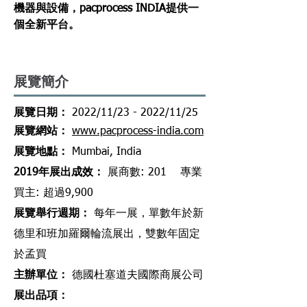
機器與設備，pacprocess INDIA提供一
個全新平台。
展覽簡介
​展覽日期：
2022/11/23 - 2022/11/25
​展覽網站
：
www.pacprocess-india.com
​展覽地點
：
Mumbai, India
2019年展出成效
：
展商數: 201 專業
買主: 超過9,900
展覽舉行週期
：
每
年一展，單數年於新
德里和班加羅爾輪流展出，雙數年固定
於孟買
主辦單位
：
德國杜塞道夫國際商展公司
展出品項
：