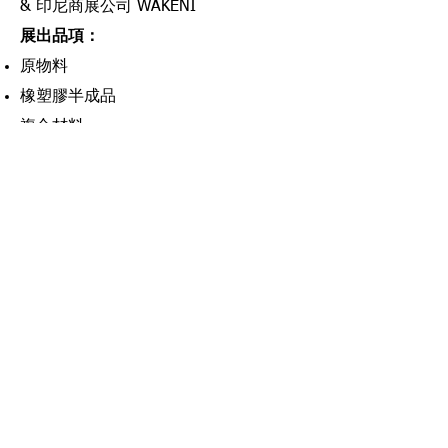
& 印尼商展公司 WAKENI
展出品項
：
原物料
橡塑膠半成品
複合材料
模具、機器與設備
​業務聯絡
聯絡洽詢 :
德國杜塞道夫商展公司在台代表 – 開國
有限公司
TEL :
02-2595-4212
FAX :
02-2595-5726
E-mail :
messeduesseldorf@kaigo.com.tw
盧薇同 Emily #915