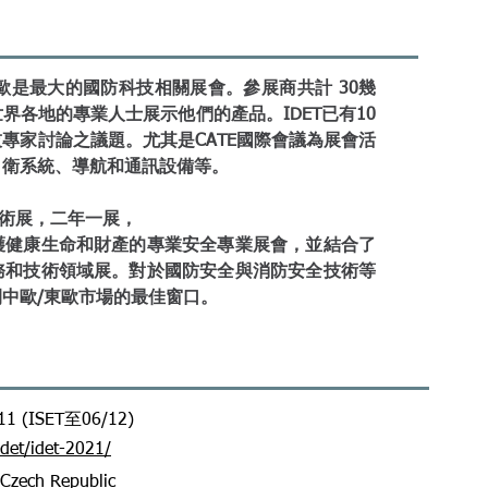
東歐是最大的國防科技相關展會。參展商共計 30幾
界各地的專業人士展示他們的產品。IDET已有10
專家討論之議題。尤其是CATE國際會議為展會活
自衛系統、導航和通訊設備等。
全技術展，二年一展，
護健康生命和財產的專業安全專業展會，並結合了
務和技術領域展。對於國防安全與消防安全技術等
是打開中歐/東歐市場的最佳窗口。
11 (ISET至06/12)
det/idet-2021/
 Czech Republic