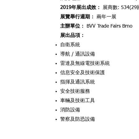
2019年展出成效
：
展商數: 534(29
展覽舉行週期
：
兩
年一展
主辦單位
：
BVV Trade Fairs Brno
展出品項
：
自衛系統
導航 / 通訊設備
雷達及無線電技術系統
信息安全及技術保護
指揮及通訊系統
安全技術服務
車輛及技術工具
消防設備
警察及防恐設備