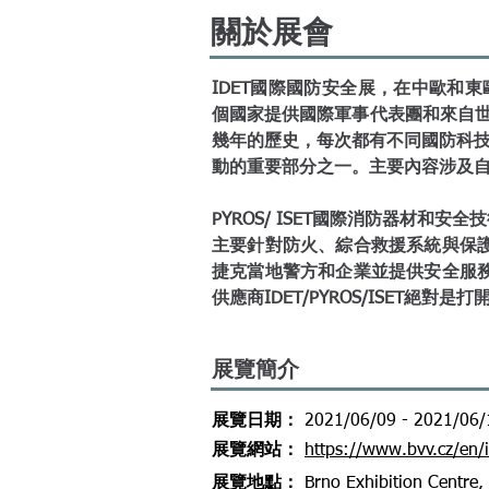
關於展會
IDET國際國防安全展，在中歐和
個國家提供國際軍事代表團和來自世
幾年的歷史，每次都有不同國防科技
動的重要部分之一。主要內容涉及
PYROS/ ISET國際消防器材和安
主要針對防火、綜合救援系統與保
捷克當地警方和企業並提供安全服
供應商IDET/PYROS/ISET絕對
展覽簡介
​展覽日期：
2021/06/09 - 2021/06/
​展覽網站
：
https://www.bvv.cz/en/i
​展覽地點
：
Brno Exhibition Centre,