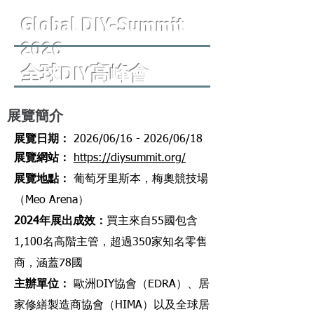
Global DIY-Summit
2026
全球DIY高峰會
展覽簡介
​展覽日期：
2026/06/16 - 2026/06/18
​展覽網站
：
https://diysummit.org/
​展覽地點
：
葡萄牙里斯本
，
梅奧競技場
（Meo Arena）
2024年展出成效
：
買主來自55國包含
1,100名高階主管，超過350家知名零售
商，涵蓋78國
主辦單位
：
歐洲DIY協會（EDRA）、居
家修繕製造商協會（HIMA）以及全球居