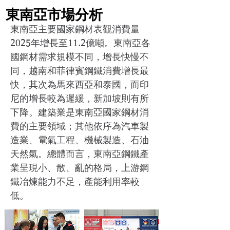
東南亞市場分析
東南亞主要國家鋼材表觀消費量
2025年增長至11.2億噸。東南亞各
國鋼材需求規模不同，增長快慢不
同，越南和菲律賓鋼鐵消費增長最
快，其次為馬來西亞和泰國，而印
尼的增長較為遲緩，新加坡則有所
下降。建築業是東南亞國家鋼材消
費的主要領域；其他依序為汽車製
造業、電氣工程、機械製造、石油
天然氣。總體而言，東南亞鋼鐵產
業呈現小、散、亂的格局，上游鋼
鐵冶煉能力不足，產能利用率較
低。