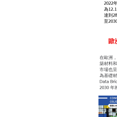
202
為12.
達到28
至20
歐
在歐洲，
築材料
市場也
為基礎
Data B
2030 年