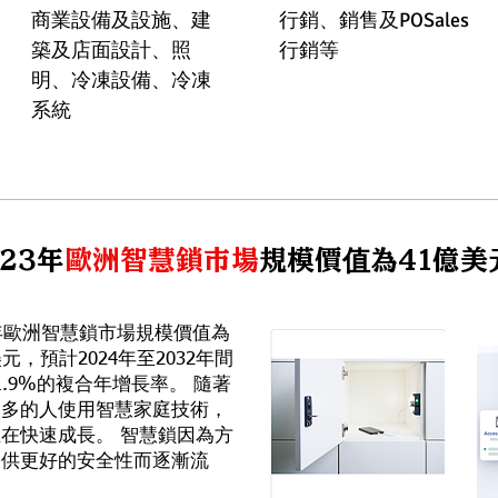
商業設備及設施、建
​行銷、銷售及POSales
築及店面設計、照
行銷等
明、冷凍設備、冷凍
系統
023年
歐洲智慧鎖市場
規模價值為41億美
3年歐洲智慧鎖市場規模價值為
美元，預計2024年至2032年間
1.9%的複合年增長率。 隨著
越多的人使用智慧家庭技術，
在快速成長。 智慧鎖因為方
提供更好的安全性而逐漸流