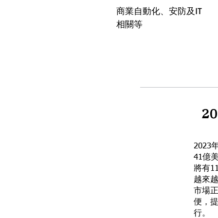
商業自動化、安防及IT
相關等
2
202
41億
將有1
越來
市場正
便，
行。