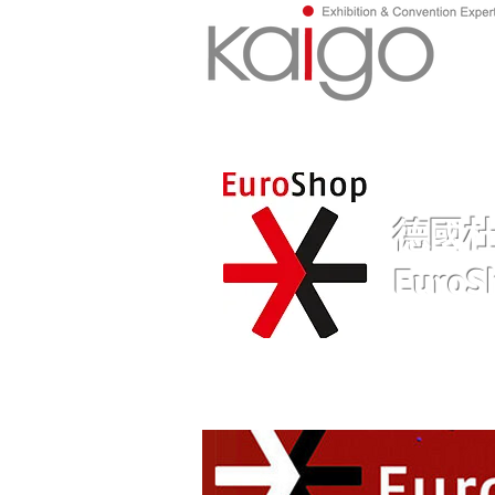
德國
EuroS