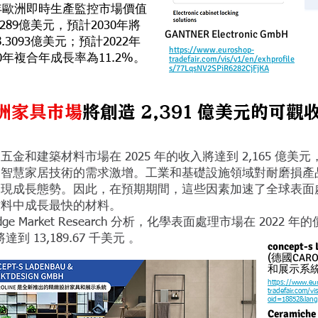
2年歐洲即時生產監控市場價值
1289億美元，預計2030年將
GANTNER Electronic GmbH
.3093億美元；
預計2022年
https://www.euroshop-
30年複合年成長率為11.2%。
tradefair.com/vis/v1/en/exhprofile
s/77LqsNV2SPiR6282CjFjKA
洲家具市場
將創造 2,391 億美元的可觀
五金和建築材料市場在 2025 年的收入將達到 2,165 億
和智慧家居技術的需求激增。工業和基礎設施領域對耐磨損產
呈現成長態勢。因此，在預期期間，這些因素加速了全球表面
材料中成長最快的材料。
ridge Market Research 分析，化學表面處理市場在 2022 年
將達到 13,189.67 千美元 。
concept-s
(德國CA
和展示系統
https://www.eu
tradefair.com/v
oid=18852&lan
Ceramiche