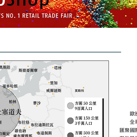
歐
全
匯聚國