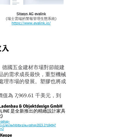
Sitasys AG evalink
(瑞士雲端的警報管理生態系統)
https://www.evalink.io/
收入
美元，德國五金建材市場對節能建
品的需求成長最快，重型機械
處理市場的發展。塑膠也將成
的價值為 7,969.61 千美元，到
 Ladenbau & Objektdesign GmbH
ROLINE 是全新推出的精緻設計家具
)
roshop-
is/v1/en/exhibitors/euroshop2023.2718454?
g=2
 Keope