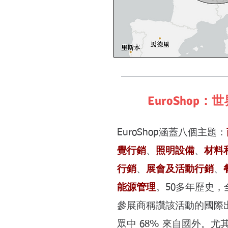
EuroSho
EuroShop涵蓋八個主題：
覺行銷
、
照明設備
、
材料
行銷
、
展會及活動行銷
、
能源管理
。50多年歷史，
參展商稱讚該活動的國際出席
眾中 68% 來自國外。