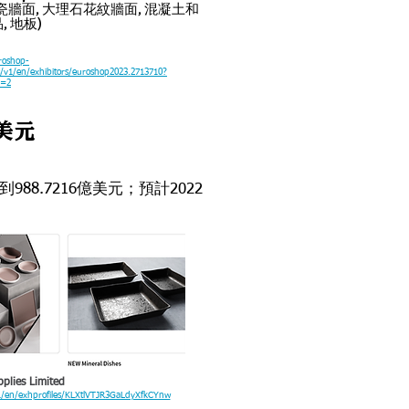
瓷牆面, 大理石花紋牆面, 混凝土和
 地板)
roshop-
is/v1/en/exhibitors/euroshop2023.2713710?
g=2
億美元
988.7216億美元；
預計2022
plies Limited
v1/en/exhprofiles/KLXtlVTJR3GaLdyXfkCYnw