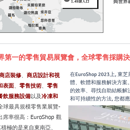
與世界
p：世界第一的零售貿易展覽會，全球零售採購
在EuroShop 2023上
商店裝修
、
商店設計和視
體、軟體和服務解決方案
和表面
、
零售技術
、
零售
的效率、尋找自助結帳解
餐飲服務設備
以及
冷凍和
和可持續性的方法, 您都應
全球最具規模零售業展覽-
率很高：EuroShop 觀
尤其積極的是來自東南亞、