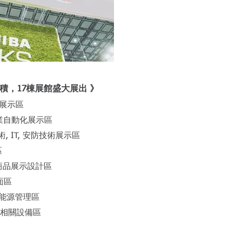
面積，17棟展館盛大展出 》
銷展示區
 商業自動化展示區
售技術, IT, 安防技術展示區
區
裝潢、商品展示設計區
表面區
備/能源管理區
凍冷藏相關設備區