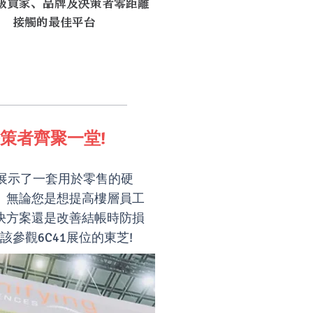
級買家、品牌及決策者零距離
接觸的最佳平台
決策者齊聚一堂!
, 東芝展示了一套用於零售的硬
。無論您是想提高樓層員工
決方案還是改善結帳時防損
該參觀6C41展位的東芝!