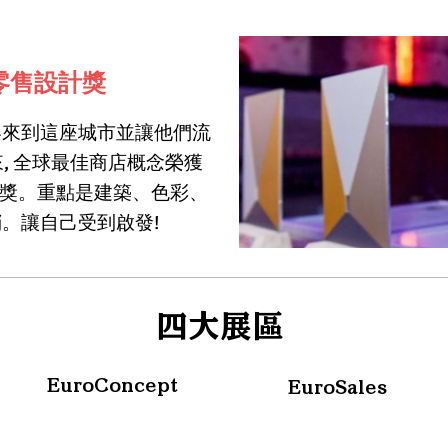
op零售設計獎
客來到這座城市並讓他們流
來, 全球最佳商店概念榮獲
Design獎。重點是建築、色彩、
。讓自己受到啟發!
​四大展區
EuroConcept
EuroSales