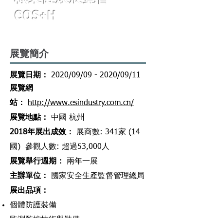
COS+H
展覽簡介
​展覽日期：
2020/09/09 - 2020/09/11
​展覽網
站
：
http://www.esindustry.com.cn/
​展覽地點
：
中國 杭州
2018年展出成效
：
展商數: 341家 (14
國) 參觀人數: 超過53,000人
展覽舉行週期
：
兩
年一展
主辦單位
：
國家安全生產監督管理總局
展出品項
：
個體防護裝備