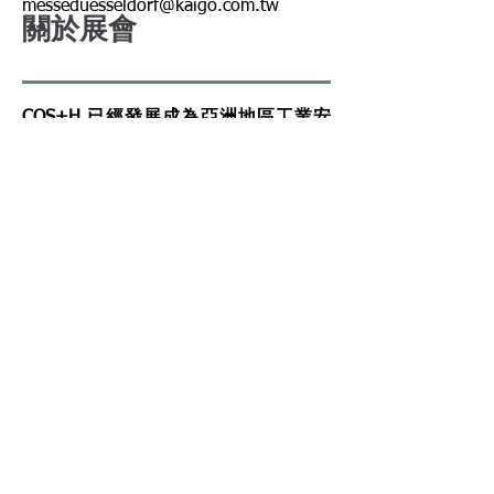
messeduesseldorf@kaigo.com.tw
關於展會
COS+H 已經發展成為亞洲地區工業安
全暨及健康領域規模最大、水平最高、
專業性最強的國際性技術交流活動。展
品涵蓋個人防護設備、礦用安全技術設
備、安全生產監控儀表、自動化設備、
應急救援技術與裝備等工業安全與健康
技術。
國際知名廠商Sperian、3M中國、美思
安MSA作為全球安全防護領域的領先企
業參展，向觀眾展示了他們先進的設備
及技術。此展覽即為中國政府在工業安
全暨健康最直接的產品成果展示平台選
擇。我們竭誠歡迎您一同參與此場國際
盛事。