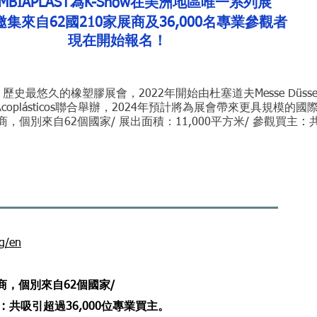
OMBIAPLAST為K-Show在美洲地區唯一系列展
將邀集來自62國210家展商及36,000名專業參觀者
現在開始報名！
，歷史最悠久的橡塑膠展會，2022年開始由杜塞道夫Messe Düsseldor
公司及Acoplásticos聯合舉辦，2024年預計將為展會帶來更具規模的
廠商，個別來自62個國家/ 展
出面積：11,000平方米/ 參觀買主 : 
rg/en
廠商，個別來自62個國家/
 : 共吸引超過36,000位專業買主。