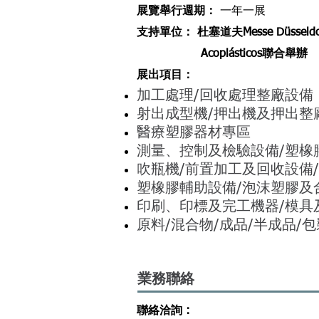
展覽舉行週期
：
一
年一展
支持單位： 杜塞道夫Messe Düsseldorf 
​ Acoplásticos聯合舉辦
展出項目
：
加工處理/回收處理整廠設備
射出成型機/押出機及押出整
醫療塑膠器材專區
測量、控制及檢驗設備/塑橡
吹瓶機/前置加工及回收設備
塑橡膠輔助設備/泡沫塑膠及
印刷、印標及完工機器/模具
原料/混合物/成品/半成品/
​業務聯絡
聯絡洽詢 :