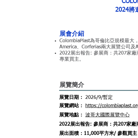
COL
2024
展會介紹
ColombiaPlast為哥倫比亞規模最大
America、Corferias兩大展覽
2022展出報告: 參展商：共207家
專業買主。
展覽簡介
展覽日期：
2026/9/暫定
​展覽網站
：
https://colombiaplast.o
​展覽地點
：
波哥大國際展覽中心
2022展出報告: 參展商：共207家
展出面積：11,000平方米/ 參觀買主