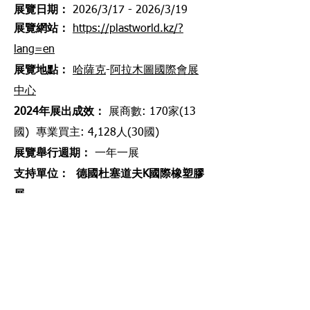
展覽日期：
2026/3/17 - 2026/3/19
​展覽網站
：
https://plastworld.kz/?
lang=en
​展覽地點
：
哈薩克
-
阿拉木圖國際會展
中心
2024年展出成效
：
展商數: 170家(13
國) 專業買主: 4,128人(30國)
展覽舉行週期
：
一
年一展
支持單位： 德國杜塞道夫K國際橡塑膠
展
展出項目
：
加工處理/回收處理整廠設備
射出成型機/押出機及押出整廠設備
醫療塑膠器材專區
測量、控制及檢驗設備/塑橡膠機械
零組件