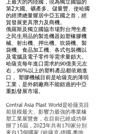
上最大的內陸國，現為獨立國協的
第2大國。礦產多、儲量豐、使哈國
的經濟總量耀居中亞五國之首，經
貿發展更具潛力及商機。
俄羅斯及獨立國協市場對台灣生產
之民生用品的製造機器如塑橡膠機
械、射出機、押出機、吹袋機、製
袋機、食品加工機、各式包裝機以
及電腦及電子零件等需求量頗大。
哈薩克每年進口需求約90億美元左
右，90%以上的塑料產品都依賴進
口， 塑膠機械目前是哈薩克的薄弱
工業，是外銷廠商不能錯過的中亞
重點發展市場。
Central Asia Plast World是哈薩克目
前規模最大、影響力最強的專業橡
塑工業展覽會，在目前已經成功舉
辦了16屆，2023年共有170家分別
來自13個國家 (哈薩克,德國,奧地