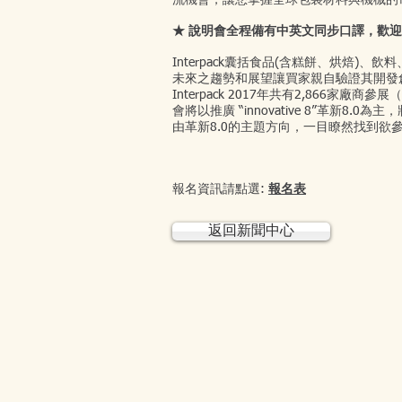
流機會，讓您掌握全球包裝材料與機械的
★ 說明會全程備有中英文同步口譯，歡迎
Interpack囊括食品(含糕餅、烘
未來之趨勢和展望讓買家親自驗證其開發
Interpack 2017年共有2,866家
會將以推廣 “innovative 8”革
由革新8.0的主題方向，一目瞭然找到欲
​報名資訊請點選:
報名表
返回新聞中心