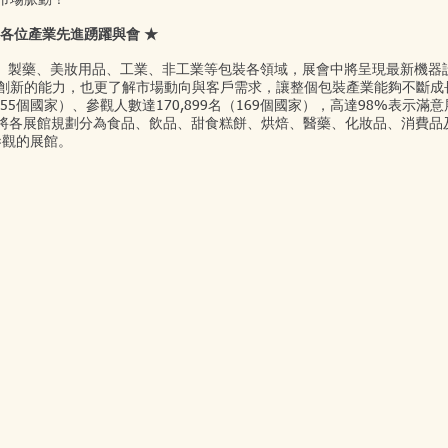
市場脈動！
各位產業先進踴躍與會 ★
焙)、飲料、製藥、美妝用品、工業、非工業等包裝各領域，展會中將呈現最新
創新的能力，也更了解市場動向與客戶需求，讓整個包裝產業能夠不斷成
廠商參展（55個國家）、參觀人數達170,899名（169個國家），高達98%表示滿
新8.0為主，將各展館規劃分為食品、飲品、甜食糕餅、烘焙、醫藥、化妝品、
參觀的展館。