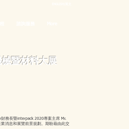
ENGLISH/英文
程
諮詢服務
More
包裝機械暨材料大展
財務長暨interpack 2020專案主席 Mr.
紹最新產業消息和展覽前景規劃。期盼藉由此交