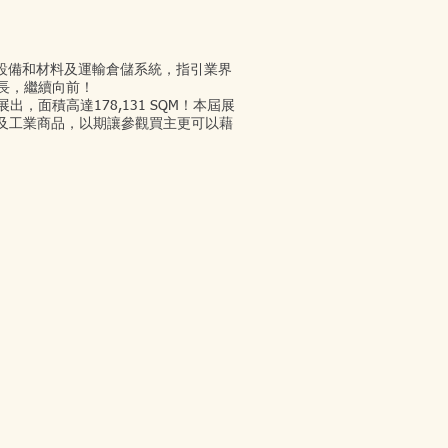
機器設備和材料及運輸倉儲系統，指引業界
長，繼續向前！
意展出，面積高達178,131 SQM！本屆展
消費品及工業商品，以期讓參觀買主更可以藉