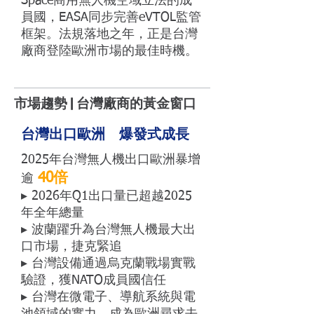
Space商用無人機空域立法的成
員國，EASA同步完善eVTOL監管
框架。法規落地之年，正是台灣
廠商登陸歐洲市場的最佳時機。
市場趨勢 | 台灣廠商的黃金窗口
台灣出口歐洲 爆發式成長
2025年台灣無人機出口歐洲暴增
40倍
逾
▸ 2026年Q1出口量已超越2025
年全年總量
▸ 波蘭躍升為台灣無人機最大出
口市場，捷克緊追
▸ 台灣設備通過烏克蘭戰場實戰
驗證，獲NATO成員國信任
▸ 台灣在微電子、導航系統與電