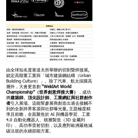
由全球知名度塞道夫所舉辦的切割暨焊接展,
鎖定高階重工業與「城市建築鋼結構（Urban
Building Culture）」。除了汽車、航太採購高
層外，大會更首創
“WeldArt World
Championship”（世界創意焊接大賽）
，成功
將
建築師、頂尖設計師、工業網紅與社群創作
者
引入展場。這能幫參展商創造出過去接觸不
到的全新跨界客源與社群曝光量, 主題極度精
準且前瞻，全面聚焦於 AI 與機器學習、工業
4.0 自動化機器人、積層製造（3D 金屬列
印）、高功率雷射切割，以及應對歐洲嚴格減
碳法規的永續節能方案。