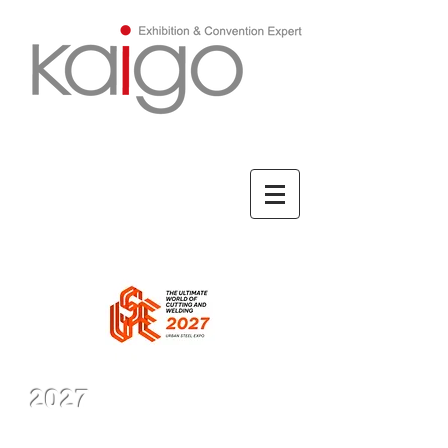
ENGLISH/英文
2027
URBAN STEEL
EXPO